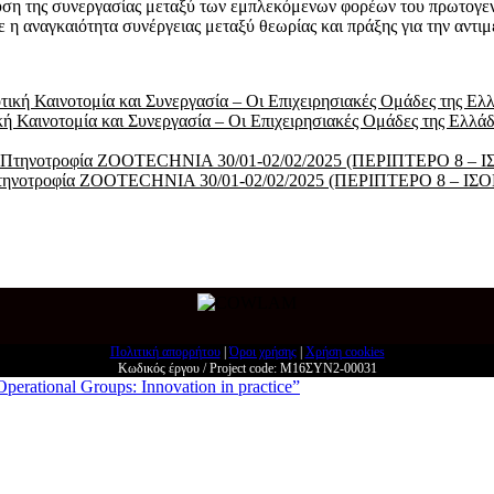
υση της συνεργασίας μεταξύ των εμπλεκόμενων φορέων του πρωτογενο
η αναγκαιότητα συνέργειας μεταξύ θεωρίας και πράξης για την αντ
κή Καινοτομία και Συνεργασία – Οι Επιχειρησιακές Ομάδες της Ελλά
ι Πτηνοτροφία ZOOTECHNIA 30/01-02/02/2025 (ΠΕΡΙΠΤΕΡΟ 8 – ΙΣ
Πολιτική απορρήτου
|
Όροι χρήσης
|
Χρήση cookies
Κωδικός έργου / Project code: Μ16ΣΥΝ2-00031