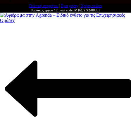
Πολιτική απορρήτου
|
Όροι χρήσης
|
Χρήση cookies
Κωδικός έργου / Project code: Μ16ΣΥΝ2-00031