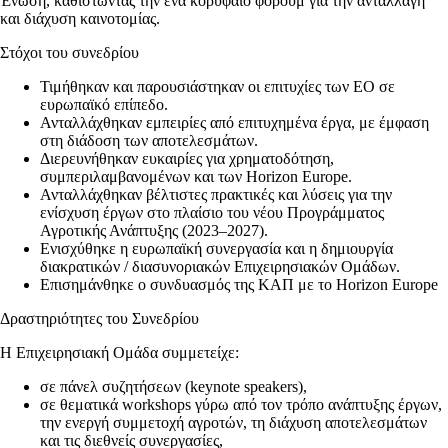
Ένωση, καθιστώντας την ένα κορυφαίο φόρουμ για την ανταλλαγή
και διάχυση καινοτομίας.
Στόχοι του συνεδρίου
Τιμήθηκαν και παρουσιάστηκαν οι επιτυχίες των ΕΟ σε
ευρωπαϊκό επίπεδο.
Ανταλλάχθηκαν εμπειρίες από επιτυχημένα έργα, με έμφαση
στη διάδοση των αποτελεσμάτων.
Διερευνήθηκαν ευκαιρίες για χρηματοδότηση,
συμπεριλαμβανομένων και των Horizon Europe.
Ανταλλάχθηκαν βέλτιστες πρακτικές και λύσεις για την
ενίσχυση έργων στο πλαίσιο του νέου Προγράμματος
Αγροτικής Ανάπτυξης (2023–2027).
Ενισχύθηκε η ευρωπαϊκή συνεργασία και η δημιουργία
διακρατικών / διασυνοριακών Επιχειρησιακών Ομάδων.
Επισημάνθηκε ο συνδυασμός της ΚΑΠ με το Horizon Europe
Δραστηριότητες του Συνεδρίου
Η Επιχειρησιακή Ομάδα συμμετείχε:
σε πάνελ συζητήσεων (keynote speakers),
σε θεματικά workshops γύρω από τον τρόπο ανάπτυξης έργων,
την ενεργή συμμετοχή αγροτών, τη διάχυση αποτελεσμάτων
και τις διεθνείς συνεργασίες,