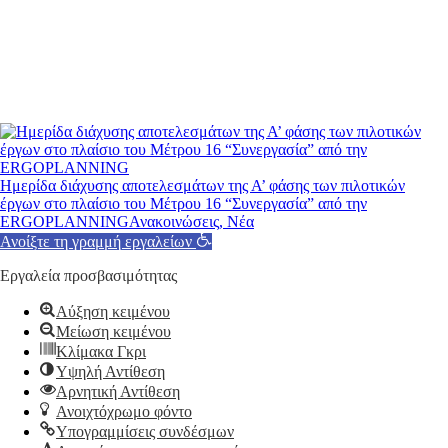
Ημερίδα διάχυσης αποτελεσμάτων της Α’ φάσης των πιλοτικών
έργων στο πλαίσιο του Μέτρου 16 “Συνεργασία” από την
ERGOPLANNING
Ανακοινώσεις, Νέα
Ανοίξτε τη γραμμή εργαλείων
Εργαλεία προσβασιμότητας
Αύξηση κειμένου
Μείωση κειμένου
Κλίμακα Γκρι
Υψηλή Αντίθεση
Αρνητική Αντίθεση
Ανοιχτόχρωμο φόντο
Υπογραμμίσεις συνδέσμων